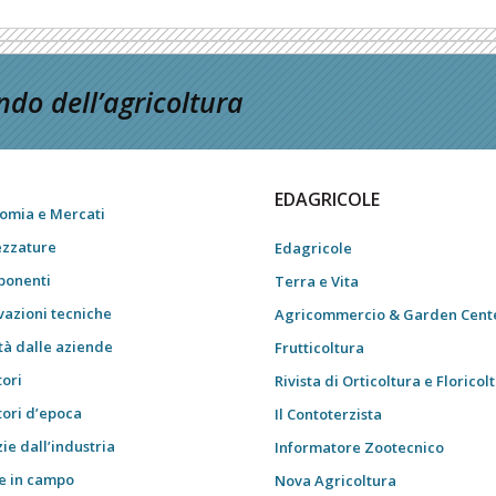
do dell’agricoltura
EDAGRICOLE
omia e Mercati
ezzature
Edagricole
onenti
Terra e Vita
vazioni tecniche
Agricommercio & Garden Cent
tà dalle aziende
Frutticoltura
tori
Rivista di Orticoltura e Floricol
tori d’epoca
Il Contoterzista
ie dall’industria
Informatore Zootecnico
e in campo
Nova Agricoltura