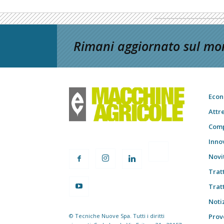
Rimani aggiornato sul mon
Econ
Attr
Comp
Inno
Novi
Trat
Trat
Notiz
© Tecniche Nuove Spa. Tutti i diritti
Prov