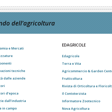
do dell’agricoltura
EDAGRICOLE
omia e Mercati
ezzature
Edagricole
onenti
Terra e Vita
vazioni tecniche
Agricommercio & Garden Cent
tà dalle aziende
Frutticoltura
tori
Rivista di Orticoltura e Floricol
tori d’epoca
Il Contoterzista
ie dall’industria
Informatore Zootecnico
e in campo
Nova Agricoltura