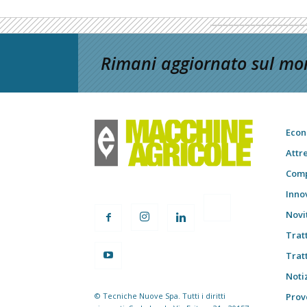
Rimani aggiornato sul mon
Econ
Attr
Comp
Inno
Novi
Trat
Trat
Notiz
© Tecniche Nuove Spa. Tutti i diritti
Prov