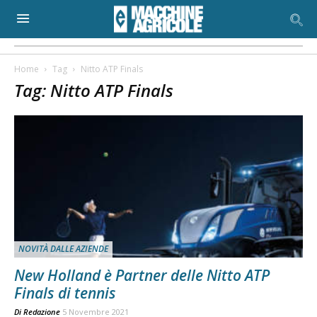
Home
Tag
Nitto ATP Finals
Tag: Nitto ATP Finals
NOVITÀ DALLE AZIENDE
New Holland è Partner delle Nitto ATP
Finals di tennis
Di
Redazione
5 Novembre 2021