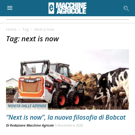
Home
Tag
Next is now
Tag: next is now
NOVITÀ DALLE AZIENDE
“Next is now”, la nuova filosofia di Bobcat
Di
Redazione Macchine Agricole
5 Novembre 2020