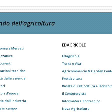
do dell’agricoltura
EDAGRICOLE
omia e Mercati
ezzature
Edagricole
onenti
Terra e Vita
vazioni tecniche
Agricommercio & Garden Cent
tà dalle aziende
Frutticoltura
tori
Rivista di Orticoltura e Floricol
tori d’epoca
Il Contoterzista
ie dall’industria
Informatore Zootecnico
e in campo
Nova Agricoltura