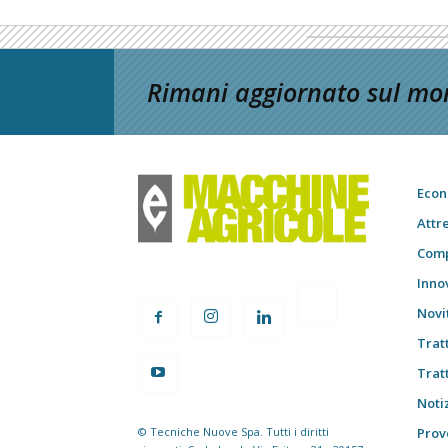
Rimani aggiornato sul mon
Econ
Attr
Comp
Inno
Novi
Trat
Trat
Notiz
© Tecniche Nuove Spa. Tutti i diritti
Prov