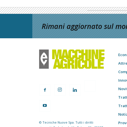
Rimani aggiornato sul mon
Econ
Attr
Comp
Inno
Novi
Trat
Trat
Notiz
© Tecniche Nuove Spa. Tutti i diritti
Prov