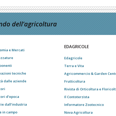
do dell’agricoltura
EDAGRICOLE
omia e Mercati
ezzature
Edagricole
onenti
Terra e Vita
vazioni tecniche
Agricommercio & Garden Cent
tà dalle aziende
Frutticoltura
tori
Rivista di Orticoltura e Floricol
tori d’epoca
Il Contoterzista
ie dall’industria
Informatore Zootecnico
e in campo
Nova Agricoltura