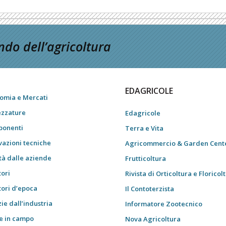
do dell’agricoltura
EDAGRICOLE
omia e Mercati
ezzature
Edagricole
onenti
Terra e Vita
vazioni tecniche
Agricommercio & Garden Cent
tà dalle aziende
Frutticoltura
tori
Rivista di Orticoltura e Floricol
tori d’epoca
Il Contoterzista
ie dall’industria
Informatore Zootecnico
e in campo
Nova Agricoltura