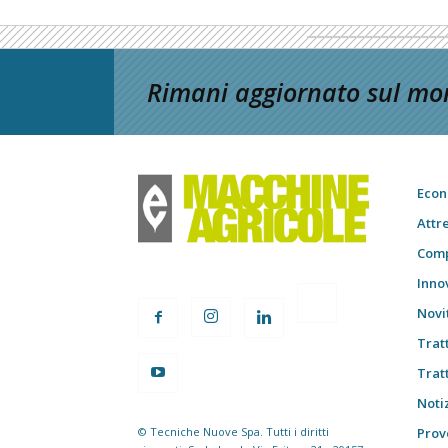
Rimani aggiornato sul mon
Econ
Attr
Comp
Inno
Novi
Trat
Trat
Notiz
© Tecniche Nuove Spa. Tutti i diritti
Prov