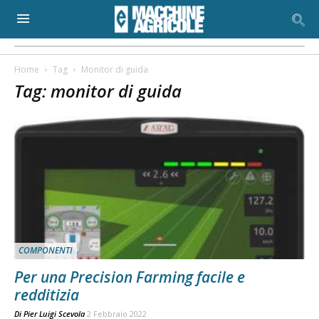
Home
Tag
Monitor di guida
Tag: monitor di guida
COMPONENTI
Per una Precision Farming facile e
redditizia
Di
Pier Luigi Scevola
2 Febbraio 2022