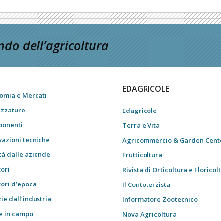
do dell’agricoltura
EDAGRICOLE
omia e Mercati
ezzature
Edagricole
onenti
Terra e Vita
vazioni tecniche
Agricommercio & Garden Cent
tà dalle aziende
Frutticoltura
tori
Rivista di Orticoltura e Floricol
tori d’epoca
Il Contoterzista
ie dall’industria
Informatore Zootecnico
e in campo
Nova Agricoltura