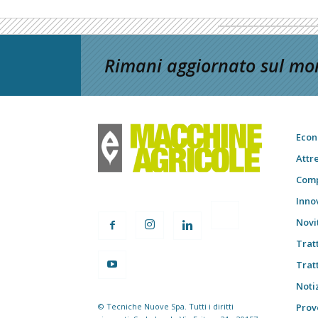
Rimani aggiornato sul mon
Econ
Attr
Comp
Inno
Novi
Trat
Trat
Notiz
© Tecniche Nuove Spa. Tutti i diritti
Prov