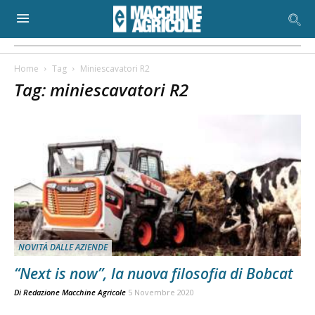
Home
Tag
Miniescavatori R2
Tag: miniescavatori R2
NOVITÀ DALLE AZIENDE
“Next is now”, la nuova filosofia di Bobcat
Di
Redazione Macchine Agricole
5 Novembre 2020