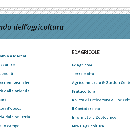
do dell’agricoltura
EDAGRICOLE
omia e Mercati
ezzature
Edagricole
onenti
Terra e Vita
vazioni tecniche
Agricommercio & Garden Cent
tà dalle aziende
Frutticoltura
tori
Rivista di Orticoltura e Floricol
tori d’epoca
Il Contoterzista
ie dall’industria
Informatore Zootecnico
e in campo
Nova Agricoltura