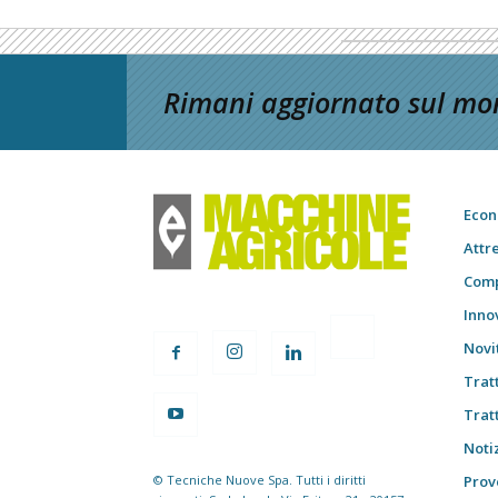
Rimani aggiornato sul mon
Econ
Attr
Comp
Inno
Novi
Trat
Trat
Notiz
© Tecniche Nuove Spa. Tutti i diritti
Prov