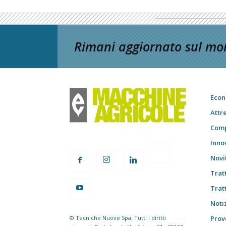
Rimani aggiornato sul mon
Econ
Attr
Comp
Inno
Novi
Trat
Trat
Notiz
© Tecniche Nuove Spa. Tutti i diritti
Prov