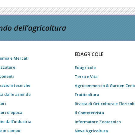
do dell’agricoltura
EDAGRICOLE
omia e Mercati
ezzature
Edagricole
onenti
Terra e Vita
vazioni tecniche
Agricommercio & Garden Cent
tà dalle aziende
Frutticoltura
tori
Rivista di Orticoltura e Floricol
tori d’epoca
Il Contoterzista
ie dall’industria
Informatore Zootecnico
e in campo
Nova Agricoltura