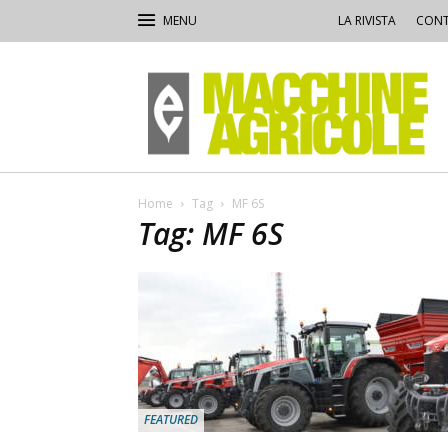
LA RIVISTA
CONT
Macchine
Agricole
Home
Tag
MF 6S
Tag: MF 6S
FEATURED