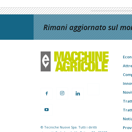
Rimani aggiornato sul mon
Econ
Attr
Comp
Inno
Novi
Trat
Trat
Notiz
© Tecniche Nuove Spa. Tutti i diritti
Prov