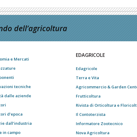
do dell’agricoltura
EDAGRICOLE
omia e Mercati
ezzature
Edagricole
onenti
Terra e Vita
vazioni tecniche
Agricommercio & Garden Cent
tà dalle aziende
Frutticoltura
tori
Rivista di Orticoltura e Floricol
tori d’epoca
Il Contoterzista
ie dall’industria
Informatore Zootecnico
e in campo
Nova Agricoltura