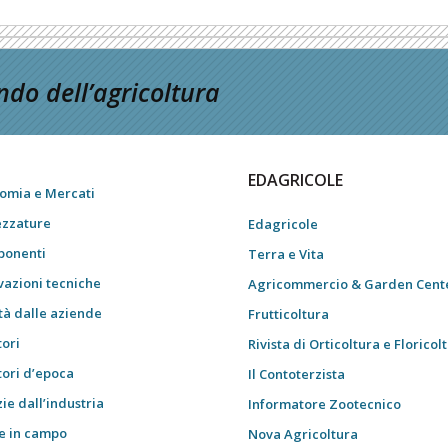
do dell’agricoltura
EDAGRICOLE
omia e Mercati
ezzature
Edagricole
onenti
Terra e Vita
vazioni tecniche
Agricommercio & Garden Cent
tà dalle aziende
Frutticoltura
tori
Rivista di Orticoltura e Floricol
tori d’epoca
Il Contoterzista
ie dall’industria
Informatore Zootecnico
e in campo
Nova Agricoltura