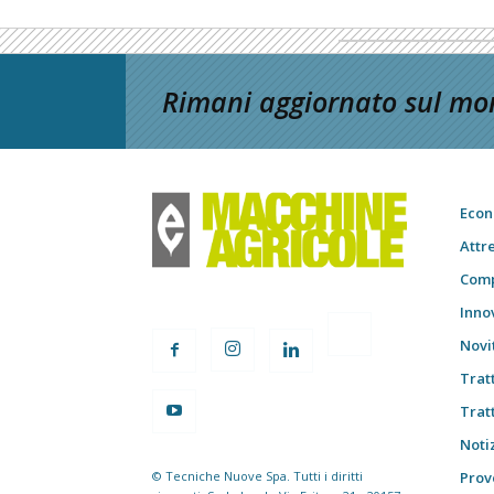
Rimani aggiornato sul mon
Econ
Attr
Comp
Inno
Novi
Trat
Trat
Notiz
© Tecniche Nuove Spa. Tutti i diritti
Prov