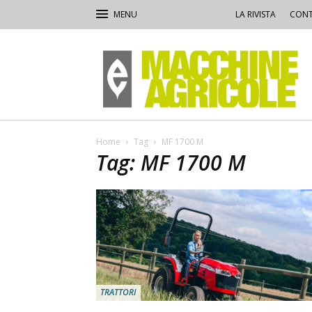
LA RIVISTA
CONT
Macchine
Agricole
Home
Tag
MF 1700 M
Tag: MF 1700 M
TRATTORI