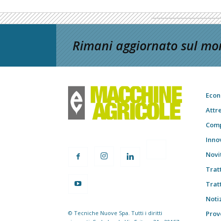
Rimani aggiornato sul mon
Econ
Attr
Comp
Inno
Novi
Trat
Trat
Notiz
© Tecniche Nuove Spa. Tutti i diritti
Prov