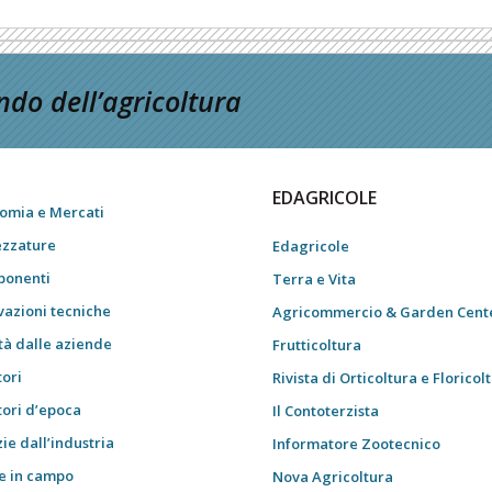
do dell’agricoltura
EDAGRICOLE
omia e Mercati
ezzature
Edagricole
onenti
Terra e Vita
vazioni tecniche
Agricommercio & Garden Cent
tà dalle aziende
Frutticoltura
tori
Rivista di Orticoltura e Floricol
tori d’epoca
Il Contoterzista
ie dall’industria
Informatore Zootecnico
e in campo
Nova Agricoltura