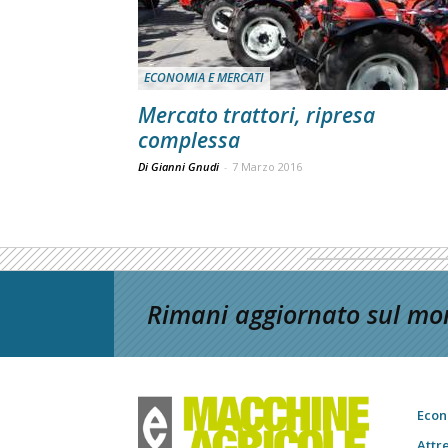
ECONOMIA E MERCATI
Mercato trattori, ripresa
complessa
Di Gianni Gnudi
-
7 Marzo 2016
Rimani aggiornato sul mon
Econ
Attr