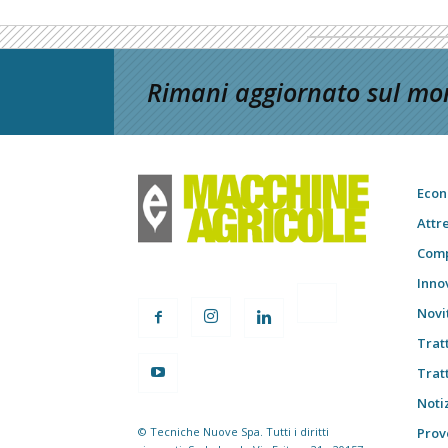
Rimani aggiornato sul mon
Econ
Attr
Comp
Inno
Novi
Trat
Trat
Notiz
© Tecniche Nuove Spa. Tutti i diritti
Prov