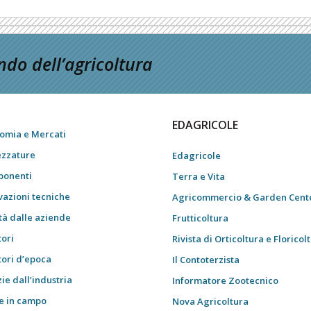
do dell’agricoltura
EDAGRICOLE
omia e Mercati
ezzature
Edagricole
onenti
Terra e Vita
vazioni tecniche
Agricommercio & Garden Cent
tà dalle aziende
Frutticoltura
tori
Rivista di Orticoltura e Floricol
tori d’epoca
Il Contoterzista
ie dall’industria
Informatore Zootecnico
e in campo
Nova Agricoltura