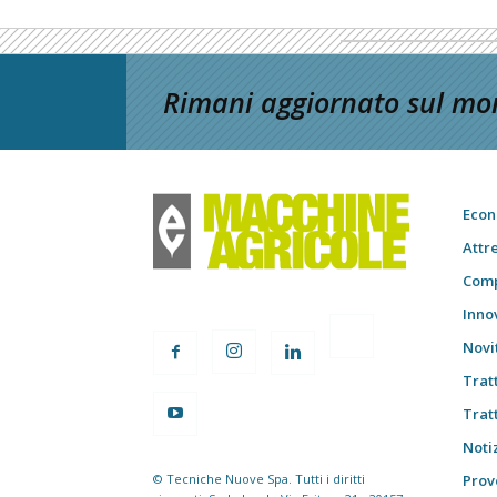
Rimani aggiornato sul mon
Econ
Attr
Comp
Inno
Novi
Trat
Trat
Notiz
© Tecniche Nuove Spa. Tutti i diritti
Prov