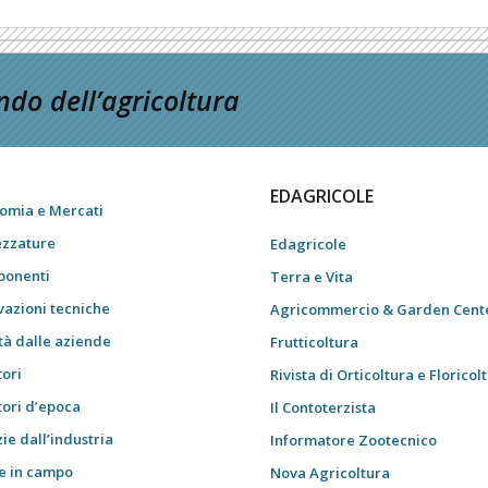
do dell’agricoltura
EDAGRICOLE
omia e Mercati
ezzature
Edagricole
onenti
Terra e Vita
vazioni tecniche
Agricommercio & Garden Cent
tà dalle aziende
Frutticoltura
tori
Rivista di Orticoltura e Floricol
tori d’epoca
Il Contoterzista
ie dall’industria
Informatore Zootecnico
e in campo
Nova Agricoltura