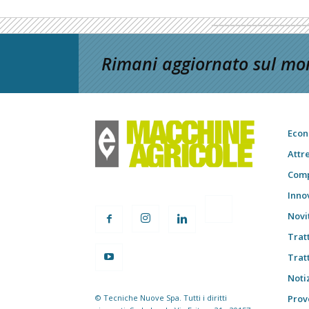
Rimani aggiornato sul mon
Econ
Attr
Comp
Inno
Novi
Trat
Trat
Notiz
© Tecniche Nuove Spa. Tutti i diritti
Prov