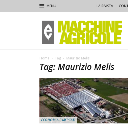
LA RIVISTA
CONT
Macchine
Agricole
Home
Tag
Maurizio Melis
Tag: Maurizio Melis
ECONOMIA E MERCATI