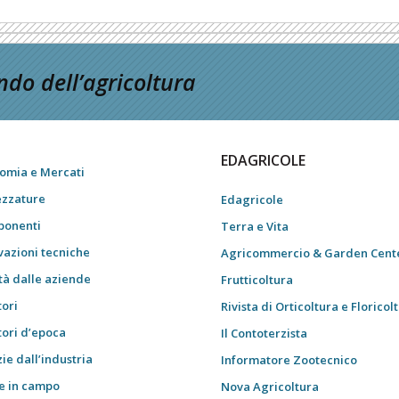
do dell’agricoltura
EDAGRICOLE
omia e Mercati
ezzature
Edagricole
onenti
Terra e Vita
vazioni tecniche
Agricommercio & Garden Cent
tà dalle aziende
Frutticoltura
tori
Rivista di Orticoltura e Floricol
tori d’epoca
Il Contoterzista
ie dall’industria
Informatore Zootecnico
e in campo
Nova Agricoltura