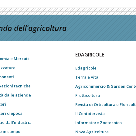
do dell’agricoltura
EDAGRICOLE
omia e Mercati
ezzature
Edagricole
onenti
Terra e Vita
vazioni tecniche
Agricommercio & Garden Cent
tà dalle aziende
Frutticoltura
tori
Rivista di Orticoltura e Floricol
tori d’epoca
Il Contoterzista
ie dall’industria
Informatore Zootecnico
e in campo
Nova Agricoltura