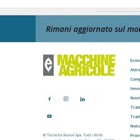
Rimani aggiornato sul mon
Econ
Attr
Comp
Inno
Novi
Trat
Trat
Notiz
© Tecniche Nuove Spa. Tutti i diritti
Prov