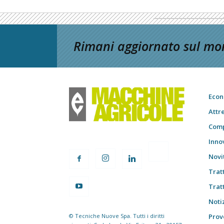
Rimani aggiornato sul mon
Econ
Attr
Comp
Inno
Novi
Trat
Trat
Notiz
© Tecniche Nuove Spa. Tutti i diritti
Prov