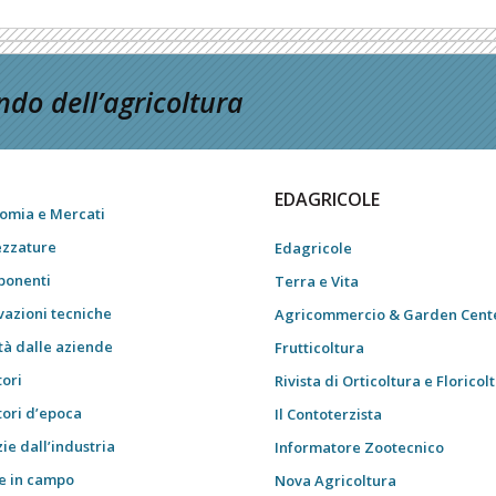
do dell’agricoltura
EDAGRICOLE
omia e Mercati
ezzature
Edagricole
onenti
Terra e Vita
vazioni tecniche
Agricommercio & Garden Cent
tà dalle aziende
Frutticoltura
tori
Rivista di Orticoltura e Floricol
tori d’epoca
Il Contoterzista
ie dall’industria
Informatore Zootecnico
e in campo
Nova Agricoltura