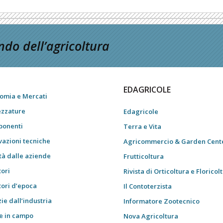
do dell’agricoltura
EDAGRICOLE
omia e Mercati
ezzature
Edagricole
onenti
Terra e Vita
vazioni tecniche
Agricommercio & Garden Cent
tà dalle aziende
Frutticoltura
tori
Rivista di Orticoltura e Floricol
tori d’epoca
Il Contoterzista
ie dall’industria
Informatore Zootecnico
e in campo
Nova Agricoltura