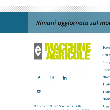
Rimani aggiornato sul mon
Econ
Attr
Comp
Inno
Novi
Trat
Trat
Notiz
© Tecniche Nuove Spa. Tutti i diritti
Prov