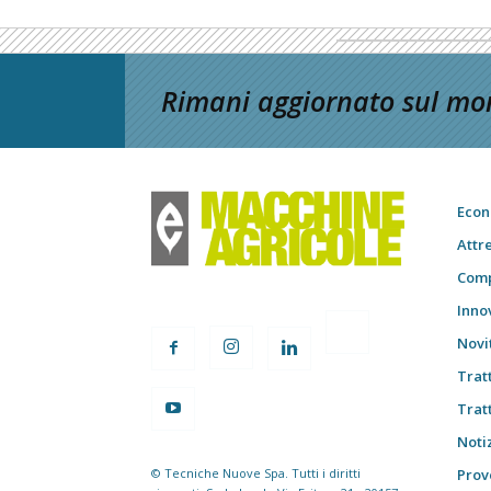
Rimani aggiornato sul mon
Econ
Attr
Comp
Inno
Novi
Trat
Trat
Notiz
© Tecniche Nuove Spa. Tutti i diritti
Prov