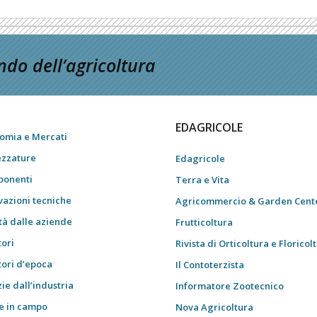
do dell’agricoltura
EDAGRICOLE
omia e Mercati
ezzature
Edagricole
onenti
Terra e Vita
vazioni tecniche
Agricommercio & Garden Cent
tà dalle aziende
Frutticoltura
tori
Rivista di Orticoltura e Floricol
tori d’epoca
Il Contoterzista
ie dall’industria
Informatore Zootecnico
e in campo
Nova Agricoltura