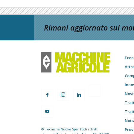
Rimani aggiornato sul mon
Econ
Attr
Comp
Inno
Novi
Trat
Trat
Notiz
© Tecniche Nuove Spa. Tutti i diritti
Prov