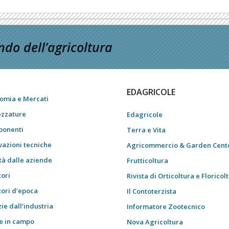
do dell’agricoltura
EDAGRICOLE
omia e Mercati
ezzature
Edagricole
onenti
Terra e Vita
vazioni tecniche
Agricommercio & Garden Cent
tà dalle aziende
Frutticoltura
tori
Rivista di Orticoltura e Floricol
tori d’epoca
Il Contoterzista
ie dall’industria
Informatore Zootecnico
e in campo
Nova Agricoltura