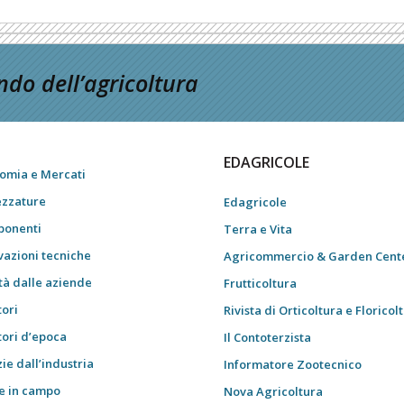
do dell’agricoltura
EDAGRICOLE
omia e Mercati
ezzature
Edagricole
onenti
Terra e Vita
vazioni tecniche
Agricommercio & Garden Cent
tà dalle aziende
Frutticoltura
tori
Rivista di Orticoltura e Floricol
tori d’epoca
Il Contoterzista
ie dall’industria
Informatore Zootecnico
e in campo
Nova Agricoltura