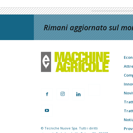
Rimani aggiornato sul mon
Econ
Attr
Comp
Inno
Novi
Trat
Trat
Notiz
© Tecniche Nuove Spa. Tutti i diritti
Prov