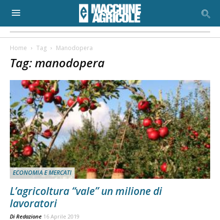
Home
Tag
Manodopera
Tag: manodopera
ECONOMIA E MERCATI
L’agricoltura “vale” un milione di
lavoratori
Di
Redazione
16 Aprile 2019