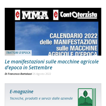
TRATTORI D'EPOCA
Le manifestazioni sulle macchine agricole
d’epoca in Settembre
Di
Francesco Bartolozzi
26 Agosto 2022
E-magazine
Tecniche, prodotti e servizi dalle aziende