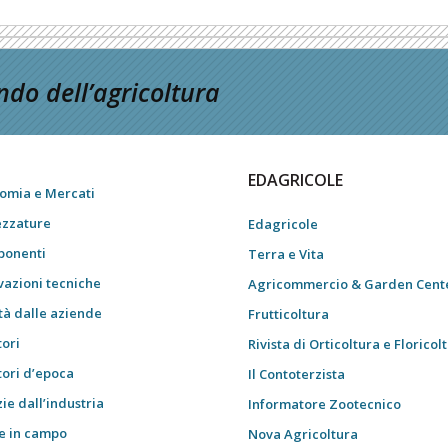
do dell’agricoltura
EDAGRICOLE
omia e Mercati
ezzature
Edagricole
onenti
Terra e Vita
vazioni tecniche
Agricommercio & Garden Cent
tà dalle aziende
Frutticoltura
tori
Rivista di Orticoltura e Floricol
tori d’epoca
Il Contoterzista
ie dall’industria
Informatore Zootecnico
e in campo
Nova Agricoltura