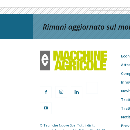
Rimani aggiornato sul mon
Econ
Attr
Comp
Inno
Novi
Trat
Trat
Notiz
© Tecniche Nuove Spa. Tutti i diritti
Prov