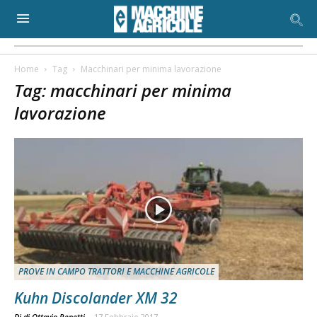
Home
Tag
Macchinari per minima lavorazione
Tag: macchinari per minima
lavorazione
PROVE IN CAMPO TRATTORI E MACCHINE AGRICOLE
Kuhn Discolander XM 32
Di di Ottavio Repetti
-
17 Febbraio 2017