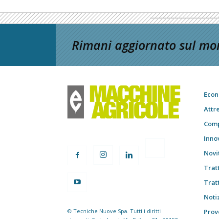
Rimani aggiornato sul mon
Econ
Attr
Comp
Inno
Novi
Trat
Trat
Notiz
© Tecniche Nuove Spa. Tutti i diritti
Prov