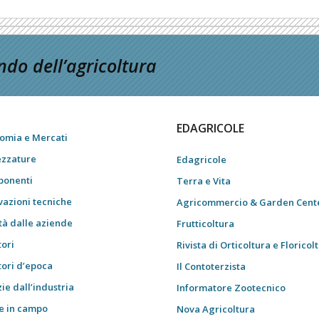
do dell’agricoltura
EDAGRICOLE
omia e Mercati
ezzature
Edagricole
onenti
Terra e Vita
vazioni tecniche
Agricommercio & Garden Cent
tà dalle aziende
Frutticoltura
tori
Rivista di Orticoltura e Floricol
tori d’epoca
Il Contoterzista
ie dall’industria
Informatore Zootecnico
e in campo
Nova Agricoltura