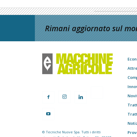
Rimani aggiornato sul mon
Econ
Attr
Comp
Inno
Novi
Trat
Trat
Notiz
© Tecniche Nuove Spa. Tutti i diritti
Prov