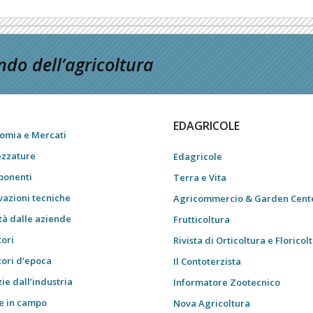
do dell’agricoltura
EDAGRICOLE
omia e Mercati
ezzature
Edagricole
onenti
Terra e Vita
vazioni tecniche
Agricommercio & Garden Cent
tà dalle aziende
Frutticoltura
tori
Rivista di Orticoltura e Floricol
tori d’epoca
Il Contoterzista
ie dall’industria
Informatore Zootecnico
e in campo
Nova Agricoltura