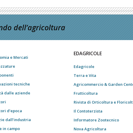
do dell’agricoltura
EDAGRICOLE
omia e Mercati
ezzature
Edagricole
onenti
Terra e Vita
vazioni tecniche
Agricommercio & Garden Cent
tà dalle aziende
Frutticoltura
tori
Rivista di Orticoltura e Floricol
tori d’epoca
Il Contoterzista
ie dall’industria
Informatore Zootecnico
e in campo
Nova Agricoltura