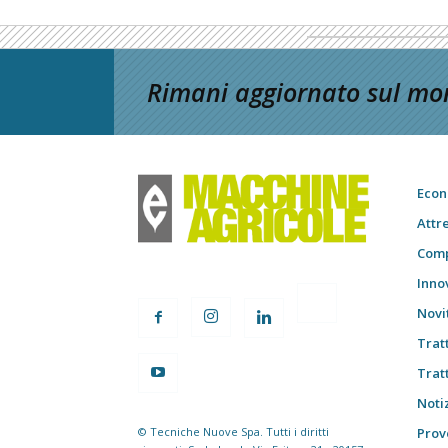
Rimani aggiornato sul mon
Econ
Attr
Comp
Inno
Novi
Trat
Trat
Notiz
© Tecniche Nuove Spa. Tutti i diritti
Prov