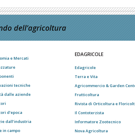
do dell’agricoltura
EDAGRICOLE
omia e Mercati
ezzature
Edagricole
onenti
Terra e Vita
vazioni tecniche
Agricommercio & Garden Cent
tà dalle aziende
Frutticoltura
tori
Rivista di Orticoltura e Floricol
tori d’epoca
Il Contoterzista
ie dall’industria
Informatore Zootecnico
e in campo
Nova Agricoltura