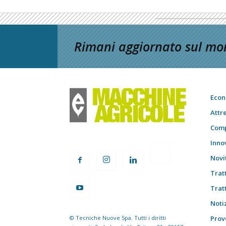
Rimani aggiornato sul mon
Econ
Attr
Comp
Inno
Novi
Trat
Trat
Notiz
© Tecniche Nuove Spa. Tutti i diritti
Prov