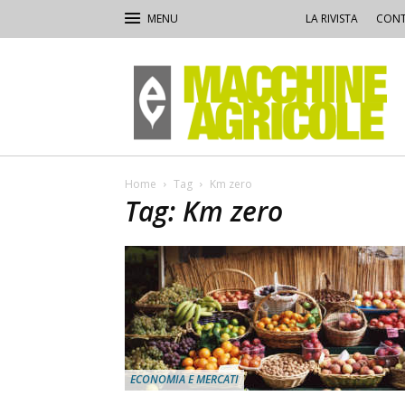
LA RIVISTA
CONT
Macchine
Agricole
Home
Tag
Km zero
Tag: Km zero
ECONOMIA E MERCATI