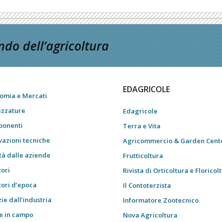
do dell’agricoltura
EDAGRICOLE
omia e Mercati
ezzature
Edagricole
onenti
Terra e Vita
vazioni tecniche
Agricommercio & Garden Cent
tà dalle aziende
Frutticoltura
tori
Rivista di Orticoltura e Floricol
tori d’epoca
Il Contoterzista
ie dall’industria
Informatore Zootecnico
e in campo
Nova Agricoltura