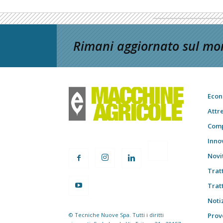
Rimani aggiornato sul mon
Econ
Attr
Comp
Inno
Novi
Trat
Trat
Notiz
© Tecniche Nuove Spa. Tutti i diritti
Prov