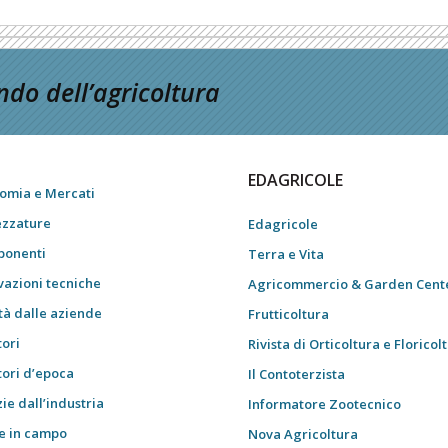
do dell’agricoltura
EDAGRICOLE
omia e Mercati
ezzature
Edagricole
onenti
Terra e Vita
vazioni tecniche
Agricommercio & Garden Cent
tà dalle aziende
Frutticoltura
tori
Rivista di Orticoltura e Floricol
tori d’epoca
Il Contoterzista
ie dall’industria
Informatore Zootecnico
e in campo
Nova Agricoltura