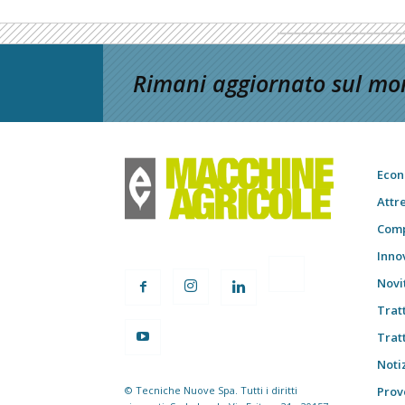
Rimani aggiornato sul mon
Econ
Attr
Comp
Inno
Novi
Trat
Trat
Notiz
© Tecniche Nuove Spa. Tutti i diritti
Prov