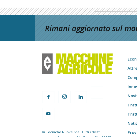
Rimani aggiornato sul mon
Econ
Attr
Comp
Inno
Novi
Trat
Trat
Notiz
© Tecniche Nuove Spa. Tutti i diritti
Prov