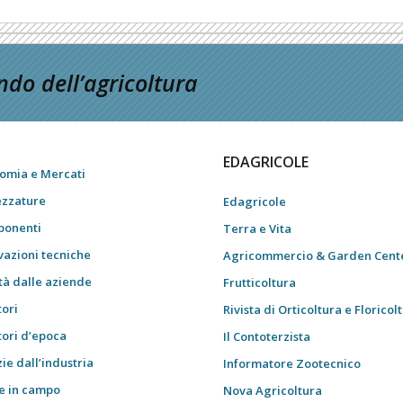
do dell’agricoltura
EDAGRICOLE
omia e Mercati
ezzature
Edagricole
onenti
Terra e Vita
vazioni tecniche
Agricommercio & Garden Cent
tà dalle aziende
Frutticoltura
tori
Rivista di Orticoltura e Floricol
tori d’epoca
Il Contoterzista
ie dall’industria
Informatore Zootecnico
e in campo
Nova Agricoltura