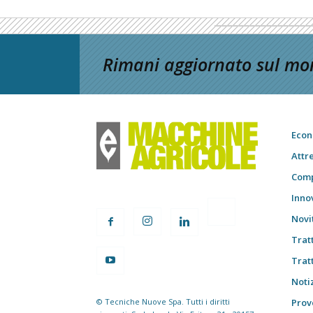
Rimani aggiornato sul mon
Econ
Attr
Comp
Inno
Novi
Trat
Trat
Notiz
© Tecniche Nuove Spa. Tutti i diritti
Prov