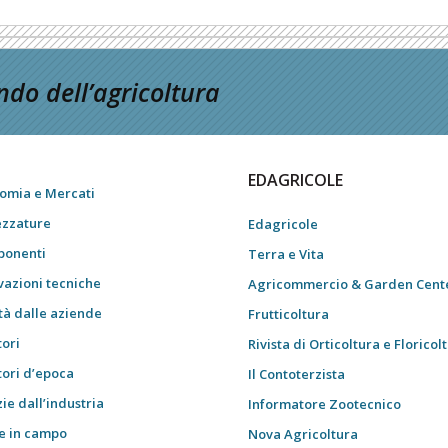
do dell’agricoltura
EDAGRICOLE
omia e Mercati
ezzature
Edagricole
onenti
Terra e Vita
vazioni tecniche
Agricommercio & Garden Cent
tà dalle aziende
Frutticoltura
tori
Rivista di Orticoltura e Floricol
tori d’epoca
Il Contoterzista
ie dall’industria
Informatore Zootecnico
e in campo
Nova Agricoltura