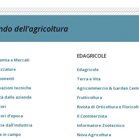
do dell’agricoltura
EDAGRICOLE
omia e Mercati
ezzature
Edagricole
onenti
Terra e Vita
vazioni tecniche
Agricommercio & Garden Cent
tà dalle aziende
Frutticoltura
tori
Rivista di Orticoltura e Floricol
tori d’epoca
Il Contoterzista
ie dall’industria
Informatore Zootecnico
e in campo
Nova Agricoltura