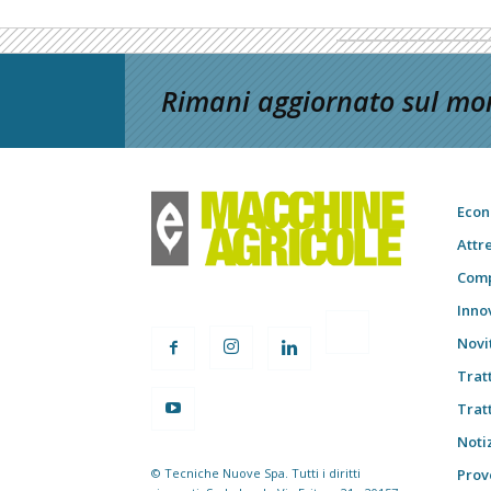
Rimani aggiornato sul mon
Econ
Attr
Comp
Inno
Novi
Trat
Trat
Notiz
© Tecniche Nuove Spa. Tutti i diritti
Prov