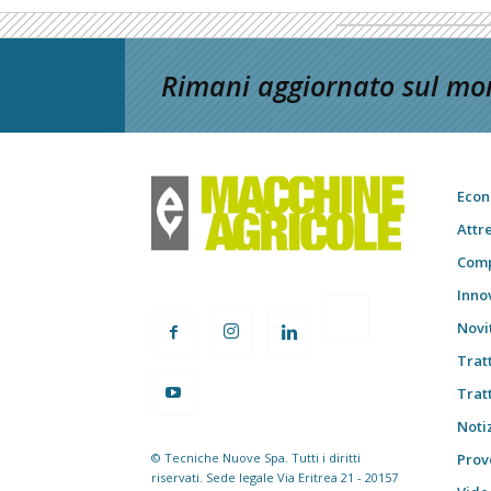
Rimani aggiornato sul mon
Econ
Attr
Comp
Inno
Novi
Trat
Trat
Notiz
© Tecniche Nuove Spa. Tutti i diritti
Prov
riservati. Sede legale Via Eritrea 21 - 20157