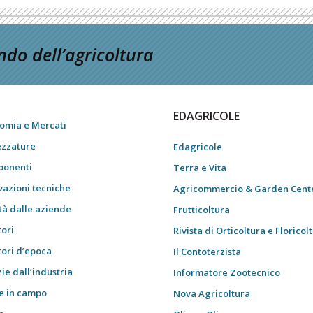
do dell’agricoltura
EDAGRICOLE
omia e Mercati
ezzature
Edagricole
onenti
Terra e Vita
vazioni tecniche
Agricommercio & Garden Cent
tà dalle aziende
Frutticoltura
tori
Rivista di Orticoltura e Floricol
tori d’epoca
Il Contoterzista
ie dall’industria
Informatore Zootecnico
e in campo
Nova Agricoltura