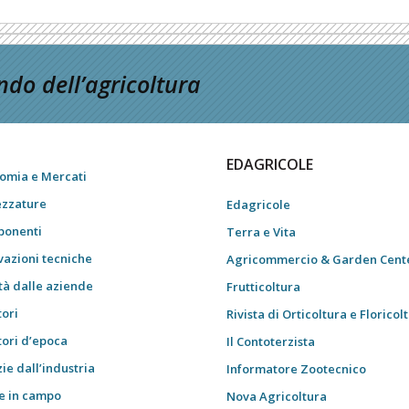
do dell’agricoltura
EDAGRICOLE
omia e Mercati
ezzature
Edagricole
onenti
Terra e Vita
vazioni tecniche
Agricommercio & Garden Cent
tà dalle aziende
Frutticoltura
tori
Rivista di Orticoltura e Floricol
tori d’epoca
Il Contoterzista
ie dall’industria
Informatore Zootecnico
e in campo
Nova Agricoltura