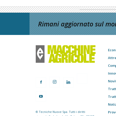
Rimani aggiornato sul mon
Econ
Attr
Comp
Inno
Novi
Trat
Trat
Notiz
© Tecniche Nuove Spa. Tutti i diritti
Prov