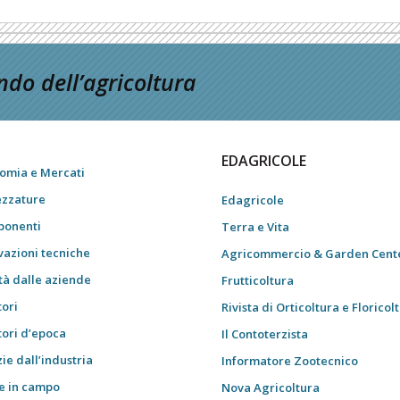
do dell’agricoltura
EDAGRICOLE
omia e Mercati
ezzature
Edagricole
onenti
Terra e Vita
vazioni tecniche
Agricommercio & Garden Cent
tà dalle aziende
Frutticoltura
tori
Rivista di Orticoltura e Floricol
tori d’epoca
Il Contoterzista
ie dall’industria
Informatore Zootecnico
e in campo
Nova Agricoltura