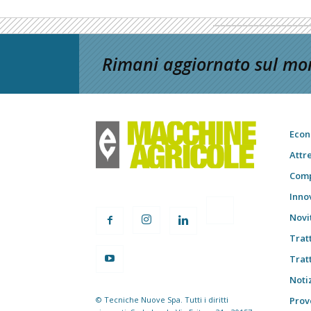
Rimani aggiornato sul mon
Econ
Attr
Comp
Inno
Novi
Trat
Trat
Notiz
© Tecniche Nuove Spa. Tutti i diritti
Prov