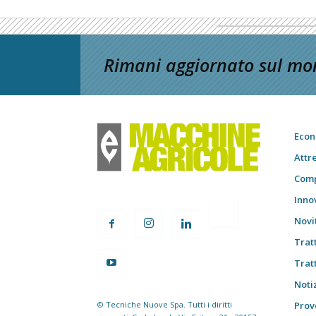
Rimani aggiornato sul mon
Econ
Attr
Comp
Inno
Novi
Trat
Trat
Notiz
© Tecniche Nuove Spa. Tutti i diritti
Prov