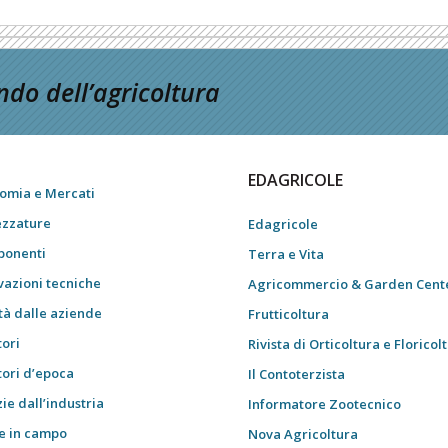
do dell’agricoltura
EDAGRICOLE
omia e Mercati
ezzature
Edagricole
onenti
Terra e Vita
vazioni tecniche
Agricommercio & Garden Cent
tà dalle aziende
Frutticoltura
tori
Rivista di Orticoltura e Floricol
tori d’epoca
Il Contoterzista
ie dall’industria
Informatore Zootecnico
e in campo
Nova Agricoltura