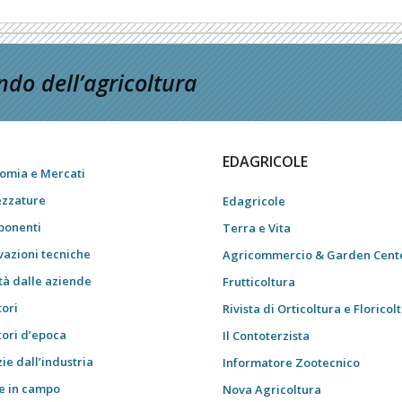
do dell’agricoltura
EDAGRICOLE
omia e Mercati
ezzature
Edagricole
onenti
Terra e Vita
vazioni tecniche
Agricommercio & Garden Cent
tà dalle aziende
Frutticoltura
tori
Rivista di Orticoltura e Floricol
tori d’epoca
Il Contoterzista
ie dall’industria
Informatore Zootecnico
e in campo
Nova Agricoltura