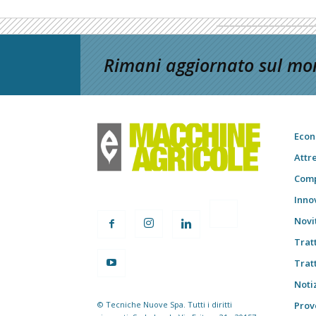
Rimani aggiornato sul mon
Econ
Attr
Comp
Inno
Novi
Trat
Trat
Notiz
© Tecniche Nuove Spa. Tutti i diritti
Prov