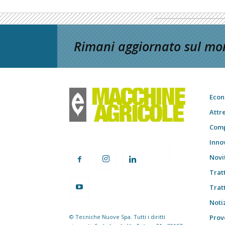
Rimani aggiornato sul mon
Econ
Attr
Comp
Inno
Novi
Trat
Trat
Notiz
© Tecniche Nuove Spa. Tutti i diritti
Prov