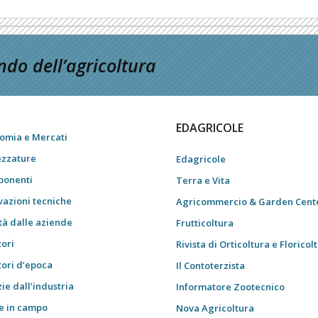
do dell’agricoltura
EDAGRICOLE
omia e Mercati
ezzature
Edagricole
onenti
Terra e Vita
vazioni tecniche
Agricommercio & Garden Cent
tà dalle aziende
Frutticoltura
tori
Rivista di Orticoltura e Floricol
tori d’epoca
Il Contoterzista
ie dall’industria
Informatore Zootecnico
e in campo
Nova Agricoltura