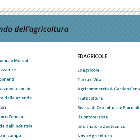
do dell’agricoltura
EDAGRICOLE
omia e Mercati
ezzature
Edagricole
onenti
Terra e Vita
vazioni tecniche
Agricommercio & Garden Cent
tà dalle aziende
Frutticoltura
tori
Rivista di Orticoltura e Floricol
tori d’epoca
Il Contoterzista
ie dall’industria
Informatore Zootecnico
e in campo
Nova Agricoltura