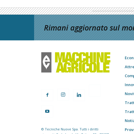
Rimani aggiornato sul mon
Econ
Attr
Comp
Inno
Novi
Trat
Trat
Notiz
© Tecniche Nuove Spa. Tutti i diritti
Prov