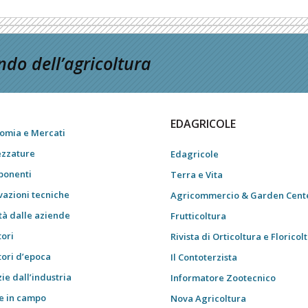
do dell’agricoltura
EDAGRICOLE
omia e Mercati
ezzature
Edagricole
onenti
Terra e Vita
vazioni tecniche
Agricommercio & Garden Cent
tà dalle aziende
Frutticoltura
tori
Rivista di Orticoltura e Floricol
tori d’epoca
Il Contoterzista
ie dall’industria
Informatore Zootecnico
e in campo
Nova Agricoltura