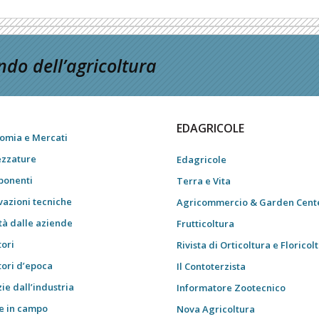
do dell’agricoltura
EDAGRICOLE
omia e Mercati
ezzature
Edagricole
onenti
Terra e Vita
vazioni tecniche
Agricommercio & Garden Cent
tà dalle aziende
Frutticoltura
tori
Rivista di Orticoltura e Floricol
tori d’epoca
Il Contoterzista
ie dall’industria
Informatore Zootecnico
e in campo
Nova Agricoltura