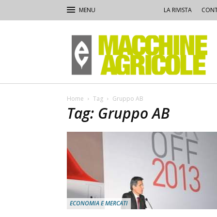
LA RIVISTA
CONT
Macchine
Agricole
Home
Tag
Gruppo AB
Tag: Gruppo AB
ECONOMIA E MERCATI