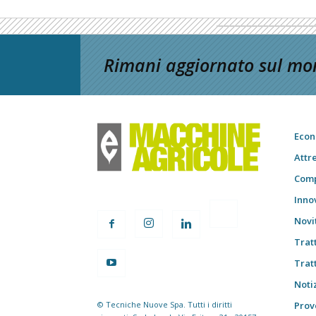
Rimani aggiornato sul mon
Econ
Attr
Comp
Inno
Novi
Trat
Trat
Notiz
© Tecniche Nuove Spa. Tutti i diritti
Prov