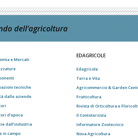
do dell’agricoltura
EDAGRICOLE
omia e Mercati
ezzature
Edagricole
onenti
Terra e Vita
vazioni tecniche
Agricommercio & Garden Cent
tà dalle aziende
Frutticoltura
tori
Rivista di Orticoltura e Floricol
tori d’epoca
Il Contoterzista
ie dall’industria
Informatore Zootecnico
e in campo
Nova Agricoltura