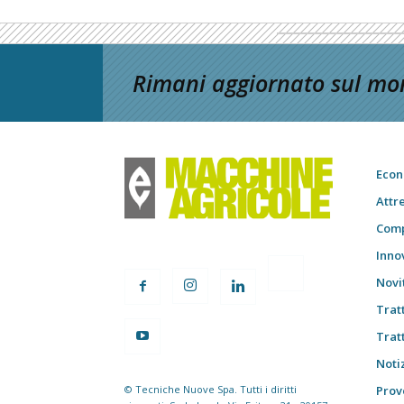
Rimani aggiornato sul mon
Econ
Attr
Comp
Inno
Novi
Trat
Trat
Notiz
© Tecniche Nuove Spa. Tutti i diritti
Prov