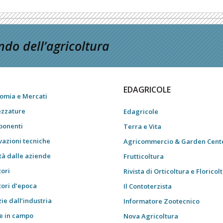
do dell’agricoltura
EDAGRICOLE
omia e Mercati
ezzature
Edagricole
onenti
Terra e Vita
vazioni tecniche
Agricommercio & Garden Cent
tà dalle aziende
Frutticoltura
tori
Rivista di Orticoltura e Floricol
tori d’epoca
Il Contoterzista
ie dall’industria
Informatore Zootecnico
e in campo
Nova Agricoltura