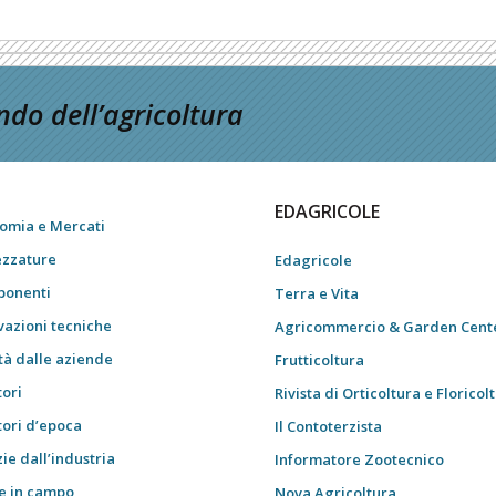
do dell’agricoltura
EDAGRICOLE
omia e Mercati
ezzature
Edagricole
onenti
Terra e Vita
vazioni tecniche
Agricommercio & Garden Cent
tà dalle aziende
Frutticoltura
tori
Rivista di Orticoltura e Floricol
tori d’epoca
Il Contoterzista
ie dall’industria
Informatore Zootecnico
e in campo
Nova Agricoltura