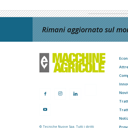
Rimani aggiornato sul mon
Econ
Attr
Comp
Inno
Novi
Trat
Trat
Notiz
© Tecniche Nuove Spa. Tutti i diritti
Prov